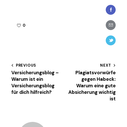
Faceboo
Share-
0
email
Twitter-
new
Beitragsnavigation
PREVIOUS
NEXT
Versicherungsblog –
Plagiatsvorwürfe
Warum ist ein
gegen Habeck:
Versicherungsblog
Warum eine gute
für dich hilfreich?
Absicherung wichtig
ist