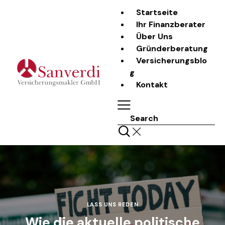
Startseite
Ihr Finanzberater
Über Uns
Gründerberatung
Versicherungsblo
g
Kontakt
Search
LASS UNS REDEN
Wie die aktuelle politische