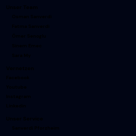
Unser Team
Osman Sanverdi
Fatma Sanverdi
Ömer Senoglu
Sinem Emec
Sara My
Vernetzen
Facebook
Youtube
Instagram
Linkedin
Unser Service
Sanverdi Pforzheim