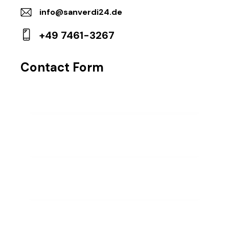
info@sanverdi24.de
E-
+49 7461-3267
m
P
ail
ho
:
Contact Form
ne
: