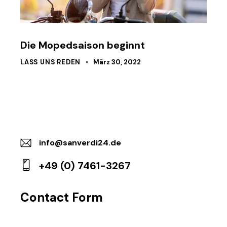
Die Mopedsaison beginnt
LASS UNS REDEN
März 30, 2022
info@sanverdi24.de
E-
+49 (0) 7461-3267
m
P
ail
ho
:
Contact Form
ne
: