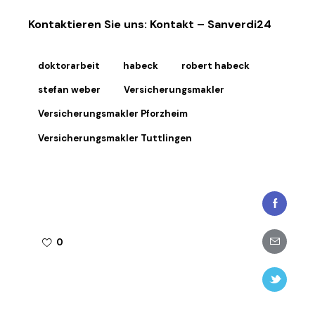
Kontaktieren Sie uns:
Kontakt – Sanverdi24
doktorarbeit
habeck
robert habeck
stefan weber
Versicherungsmakler
Versicherungsmakler Pforzheim
Versicherungsmakler Tuttlingen
Faceboo
Share-
0
email
Twitter-
new