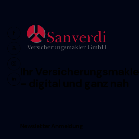
facebook-
1
youtube
instagram
Ihr Versicherungsmakle
linkedin
- digital und ganz nah
Newsletter Anmeldung