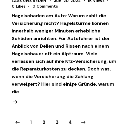
LASS UNS REDEN
Juni 20, 2024
1K
Views
0
Likes
0
Comments
Hagelschaden am Auto: Warum zahlt die
Versicherung nicht? Hagelstürme können
innerhalb weniger Minuten erhebliche
Schäden anrichten. Für Autofahrer ist der
Anblick von Dellen und Rissen nach einem
Hagelschauer oft ein Alptraum. Viele
verlassen sich auf ihre Kfz-Versicherung, um
die Reparaturkosten zu decken. Doch was,
wenn die Versicherung die Zahlung
verweigert? Hier sind einige Gründe, warum
die…
Seitennummerierung der Beiträge
Page
1
Page
2
>
Page
3
Page
4