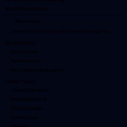
Ich stimme den
Datenschutzbestimmungen
zu.
Rechtliches
Impressum
Datenschutz
Nutzungsbedingungen
Unser Team
Osman Sanverdi
Fatma Sanverdi
Ömer Senoglu
Sinem Emec
Sara My