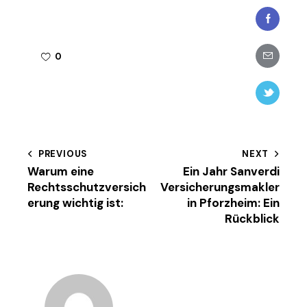
Faceboo
Share-
0
email
Twitter-
new
Beitragsnavigation
PREVIOUS
NEXT
Warum eine
Ein Jahr Sanverdi
Rechtsschutzversich
Versicherungsmakler
erung wichtig ist:
in Pforzheim: Ein
Rückblick