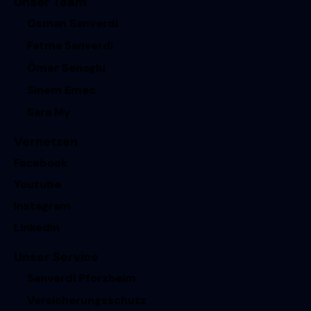
Unser Team
Osman Sanverdi
Fatma Sanverdi
Ömer Senoglu
Sinem Emec
Sara My
Vernetzen
Facebook
Youtube
Instagram
Linkedin
Unser Service
Sanverdi Pforzheim
Versicherungsschutz