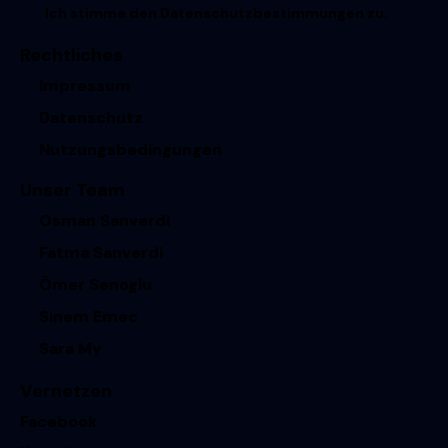
Ich stimme den
Datenschutzbestimmungen
zu.
Rechtliches
Impressum
Datenschutz
Nutzungsbedingungen
Unser Team
Osman Sanverdi
Fatma Sanverdi
Ömer Senoglu
Sinem Emec
Sara My
Vernetzen
Facebook