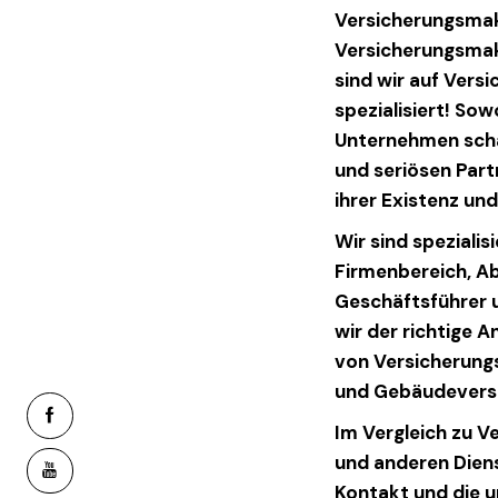
Versicherungsmak
Versicherungsmak
sind wir auf Vers
spezialisiert! So
Unternehmen schä
und seriösen Part
ihrer Existenz u
Wir sind spezialis
Firmenbereich, Ab
Geschäftsführer 
wir der richtige 
von Versicherun
und Gebäudevers
facebook-
Im Vergleich zu V
1
und anderen Diens
youtube
Kontakt und die u