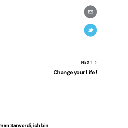
Share-
email
Twitter-
new
gation
NEXT
Change your Life !
an Sanverdi, ich bin