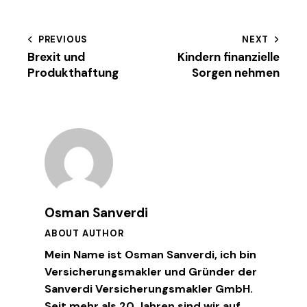
new
Beitragsnavigation
PREVIOUS
NEXT
Brexit und
Kindern finanzielle
Produkthaftung
Sorgen nehmen
Osman Sanverdi
ABOUT AUTHOR
Mein Name ist Osman Sanverdi, ich bin
Versicherungsmakler und Gründer der
Sanverdi Versicherungsmakler GmbH.
Seit mehr als 20 Jahren sind wir auf