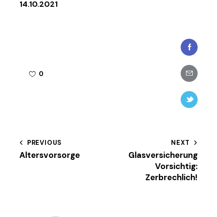
14.10.2021
Faceboo
Share-
0
email
Twitter-
new
Beitragsnavigation
PREVIOUS
NEXT
Altersvorsorge
Glasversicherung
Vorsichtig:
Zerbrechlich!