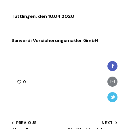
Tuttlingen, den 10.04.2020
Sanverdi Versicherungsmakler GmbH
Faceboo
Share-
0
email
Twitter-
new
Beitragsnavigation
PREVIOUS
NEXT