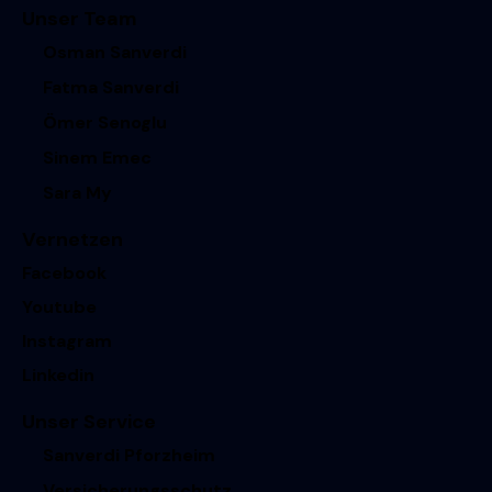
Unser Team
Osman Sanverdi
Fatma Sanverdi
Ömer Senoglu
Sinem Emec
Sara My
Vernetzen
Facebook
Youtube
Instagram
Linkedin
Unser Service
Sanverdi Pforzheim
Versicherungsschutz