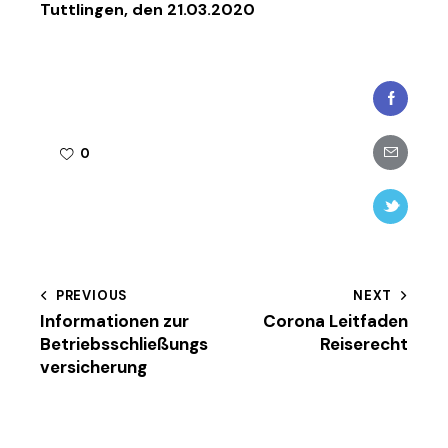
Tuttlingen, den 21.03.2020
Faceboo
Share-
0
email
Twitter-
new
Beitragsnavigation
PREVIOUS
NEXT
Informationen zur
Corona Leitfaden
Betriebsschließungs
Reiserecht
versicherung