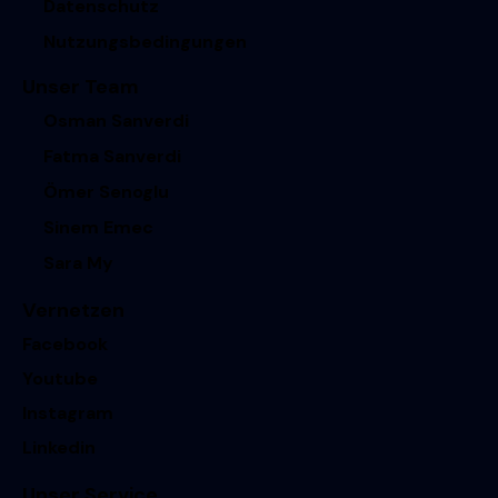
Datenschutz
Nutzungsbedingungen
Unser Team
Osman Sanverdi
Fatma Sanverdi
Ömer Senoglu
Sinem Emec
Sara My
Vernetzen
Facebook
Youtube
Instagram
Linkedin
Unser Service