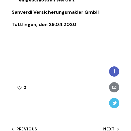
Sanverdi Versicherungsmakler GmbH
Tuttlingen, den 29.04.2020
Faceboo
Share-
0
email
Twitter-
new
Beitragsnavigation
PREVIOUS
NEXT