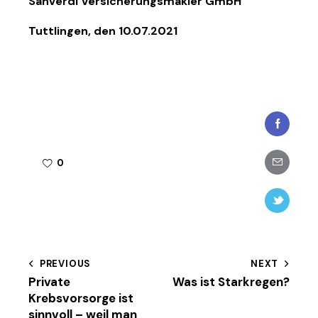
Sanverdi Versicherungsmakler GmbH
Tuttlingen, den 10.07.2021
Faceboo
Share-
0
email
Twitter-
new
Beitragsnavigation
PREVIOUS
NEXT
Private
Was ist Starkregen?
Krebsvorsorge ist
sinnvoll – weil man