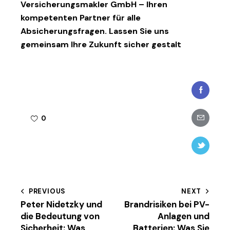
Versicherungsmakler GmbH
– Ihren
kompetenten Partner für alle
Absicherungsfragen. Lassen Sie uns
gemeinsam Ihre Zukunft sicher gestalt
Faceboo
Share-
0
email
Twitter-
new
Beitragsnavigation
PREVIOUS
NEXT
Peter Nidetzky und
Brandrisiken bei PV-
die Bedeutung von
Anlagen und
Sicherheit: Was
Batterien: Was Sie