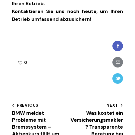
Ihren Betrieb.
Kontaktieren Sie uns noch heute, um Ihren
Betrieb umfassend abzusichern!
Faceboo
Share-
0
email
Twitter-
new
Beitragsnavigation
PREVIOUS
NEXT
BMW meldet
Was kostet ein
Probleme mit
Versicherungsmakler
Bremssystem –
? Transparente
Aktienkurs fällt um
Beratung bei