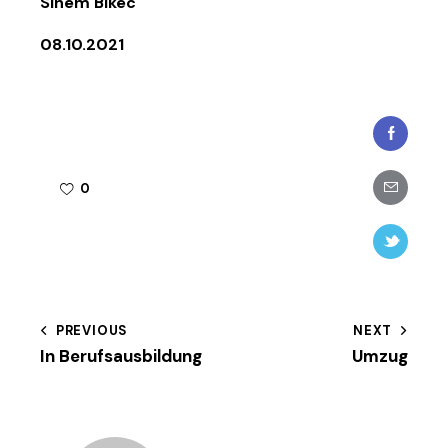
Sinem Bikec
08.10.2021
Faceboo
Share-
0
email
Twitter-
new
Beitragsnavigation
PREVIOUS
NEXT
In Berufsausbildung
Umzug