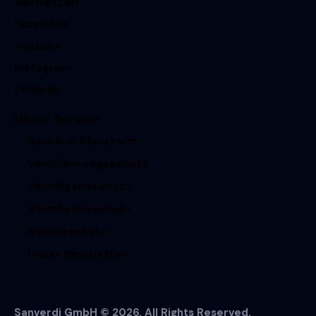
Vernetzen
Facebook
Youtube
Instagram
Linkedin
Unser Service
Sanverdi Pforzheim
Versicherungsschutz
Vermögensschutz
Vermögensaufbau
Rechtsschutz
Unser Newsletter
Sanverdi GmbH © 2026. All Rights Reserved.