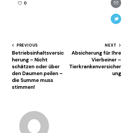
Share-
0
email
Twitter-
new
Beitragsnavigation
PREVIOUS
NEXT
Betriebsinhaltsversic
Absicherung für Ihre
herung – Nicht
Vierbeiner –
schätzen oder über
Tierkrankenversicher
den Daumen peilen –
ung
die Summe muss
stimmen!