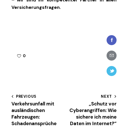
Versicherungsfragen.
Faceboo
Share-
0
email
Twitter-
new
Beitragsnavigation
PREVIOUS
NEXT
Verkehrsunfall mit
„Schutz vor
ausländischen
Cyberangriffen: Wie
Fahrzeugen:
sichere ich meine
Schadenansprüche
Daten im Internet?“