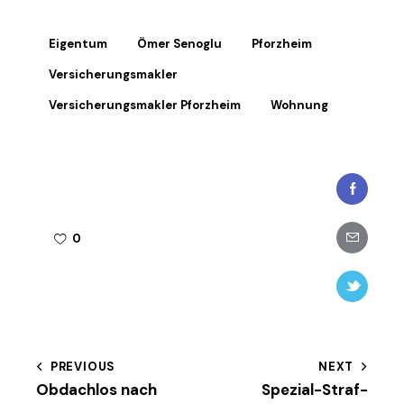
Eigentum
Ömer Senoglu
Pforzheim
Versicherungsmakler
Versicherungsmakler Pforzheim
Wohnung
Faceboo
Share-
0
email
Twitter-
new
Beitragsnavigation
PREVIOUS
NEXT
Obdachlos nach
Spezial-Straf-