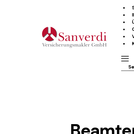
Sear
Beamten