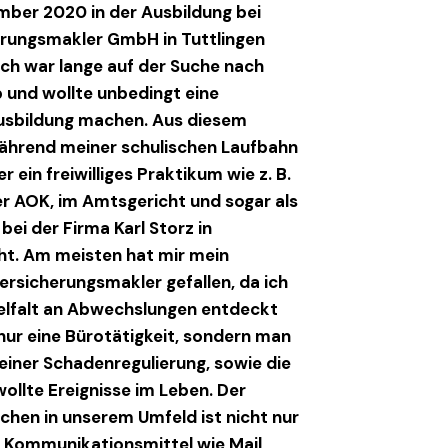
ember 2020 in der Ausbildung bei
erungsmakler GmbH in Tuttlingen
Ich war lange auf der Suche nach
 und wollte unbedingt eine
sbildung machen. Aus diesem
während meiner schulischen Laufbahn
r ein freiwilliges Praktikum wie z. B.
er AOK, im Amtsgericht und sogar als
bei der Firma Karl Storz in
ht. Am meisten hat mir mein
rsicherungsmakler gefallen, da ich
ielfalt an Abwechslungen entdeckt
 nur eine Bürotätigkeit, sondern man
 einer Schadenregulierung, sowie die
ollte Ereignisse im Leben. Der
hen in unserem Umfeld ist nicht nur
n Kommunikationsmittel wie Mail,