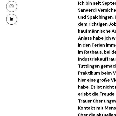
Ich bin seit Sept
instagram
Sanverdi Versich
und Spaichingen. 
linkedin
dem richtigen Job
kaufmännische Au
Anlass habe ich 
in den Ferien imme
im Rathaus, bei d
Industriekauffrau 
Tuttlingen gemac
Praktikum beim Ve
hier eine große V
habe. Es ist nicht
erlebt die Freude
Trauer über ungew
Kontakt mit Mensc
über die aktuelle