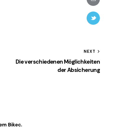
email
Twitter-
new
gation
NEXT
Die verschiedenen Möglichkeiten
der Absicherung
em Bikec.