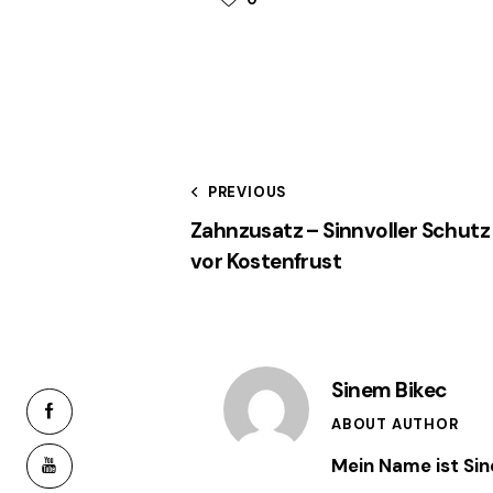
Beitragsnavi
PREVIOUS
Zahnzusatz – Sinnvoller Schutz
vor Kostenfrust
Sinem Bikec
facebook-
ABOUT AUTHOR
1
Mein Name ist Sin
youtube