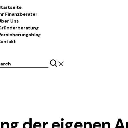
Startseite
Ihr Finanzberater
Über Uns
Gründerberatung
Versicherungsblog
Kontakt
ch
LASS UNS REDEN
ng der eigenen Ar