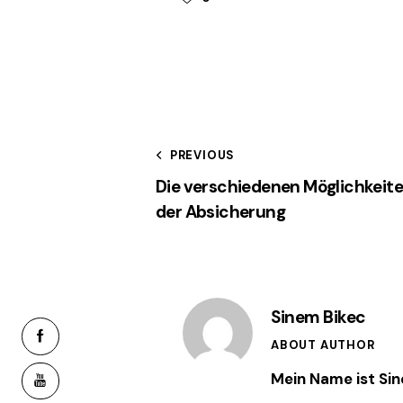
Beitragsnavi
PREVIOUS
Die verschiedenen Möglichkeit
der Absicherung
Sinem Bikec
facebook-
ABOUT AUTHOR
1
Mein Name ist Sin
youtube