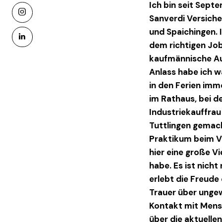
Ich bin seit Sept
instagram
Sanverdi Versich
und Spaichingen. 
linkedin
dem richtigen Job
kaufmännische Au
Anlass habe ich 
in den Ferien imme
im Rathaus, bei d
Industriekauffrau 
Tuttlingen gemac
Praktikum beim Ve
hier eine große V
habe. Es ist nicht
erlebt die Freude
Trauer über ungew
Kontakt mit Mensc
über die aktuelle