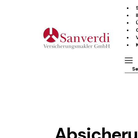
Sear
Absicheru