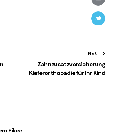
email
Twitter-
new
gation
NEXT
en
Zahnzusatzversicherung
Kieferorthopädie für Ihr Kind
em Bikec.