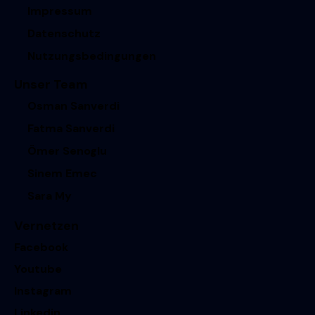
Impressum
Datenschutz
Nutzungsbedingungen
Unser Team
Osman Sanverdi
Fatma Sanverdi
Ömer Senoglu
Sinem Emec
Sara My
Vernetzen
Facebook
Youtube
Instagram
Linkedin