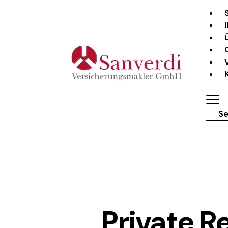
Sear
Private 