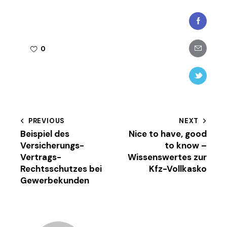
Faceboo
Share-
0
email
Twitter-
new
Beitragsnavigation
PREVIOUS
NEXT
Beispiel des
Nice to have, good
Versicherungs-
to know –
Vertrags-
Wissenswertes zur
Rechtsschutzes bei
Kfz-Vollkasko
Gewerbekunden