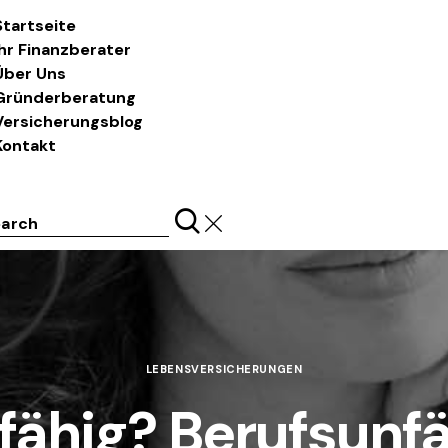
Startseite
Ihr Finanzberater
Über Uns
Gründerberatung
Versicherungsblog
Kontakt
ch
LEBENSVERSICHERUNGEN
fähig? Berufsunf