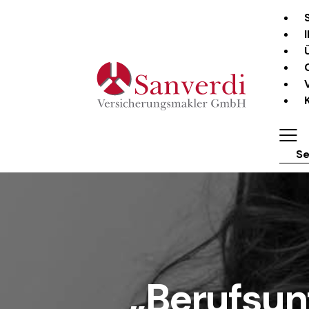
Sear
„Berufsun