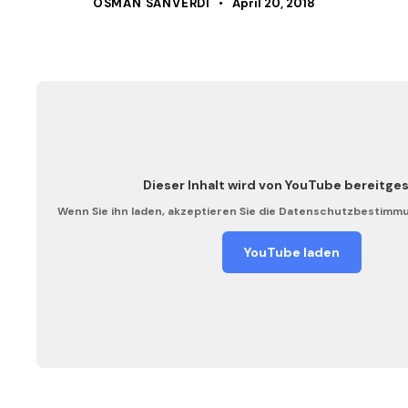
OSMAN SANVERDI
April 20, 2018
Dieser Inhalt wird von
YouTube
bereitgest
Wenn Sie ihn laden, akzeptieren Sie die Datenschutzbestimm
YouTube laden