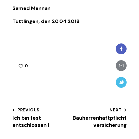
Samed Mennan
Tuttlingen, den 20.04.2018
Faceboo
Share-
0
email
Twitter-
new
Beitragsnavigation
PREVIOUS
NEXT
Ich bin fest
Bauherrenhaftpflicht
entschlossen !
versicherung