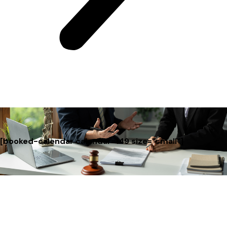
[booked-calendar calendar=149 size="small"]