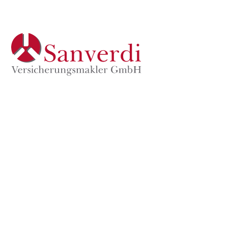
Wir verwenden Cookies und andere
Technologien.
Diese Seite verwendet Cookies und Technologien von
Drittanbietern, die eine Einwilligung erfordern, um
bestimmte Funktionen zu integrieren. Wenn Sie hier
einwilligen, werden diese Funktionen aktiviert. Sie
können Ihre Einwilligung jederzeit widerrufen oder Ihre
Cookie-Einstellungen anpassen.
Alle akzeptieren
Alle ablehnen