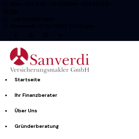
Mon - Fri: 14:00 -
Mon - Fri: 8:30 - 12:00
17:30
+49 (0)7461-3267
Weimarstr. 57 in 78532 Tuttlingen
facebook-
youtube
instagram
linkedin
1
Startseite
Ihr Finanzberater
Über Uns
Gründerberatung