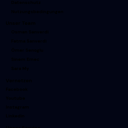
Datenschutz
Nutzungsbedingungen
Unser Team
Osman Sanverdi
Fatma Sanverdi
Ömer Senoglu
Sinem Emec
Sara My
Vernetzen
Facebook
Youtube
Instagram
Linkedin
Unser Service