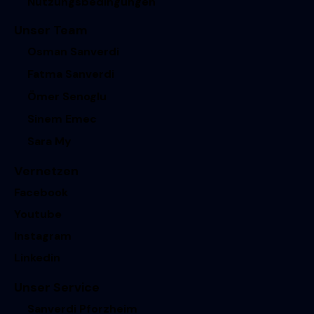
Nutzungsbedingungen
Unser Team
Osman Sanverdi
Fatma Sanverdi
Ömer Senoglu
Sinem Emec
Sara My
Vernetzen
Facebook
Youtube
Instagram
Linkedin
Unser Service
Sanverdi Pforzheim