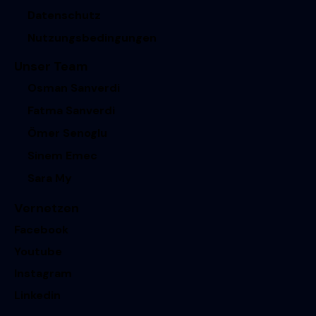
Datenschutz
Nutzungsbedingungen
Unser Team
Osman Sanverdi
Fatma Sanverdi
Ömer Senoglu
Sinem Emec
Sara My
Vernetzen
Facebook
Youtube
Instagram
Linkedin