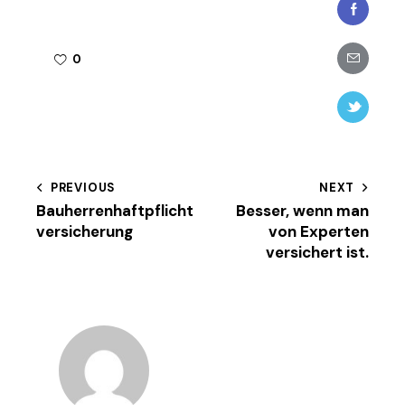
Faceboo
Share-
0
email
Twitter-
new
Beitragsnavigation
PREVIOUS
NEXT
Bauherrenhaftpflicht
Besser, wenn man
versicherung
von Experten
versichert ist.