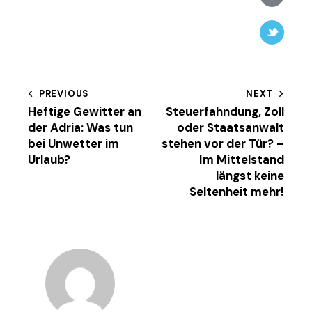
email
Twitter-
new
Beitragsnavigation
PREVIOUS
NEXT
Heftige Gewitter an
Steuerfahndung, Zoll
der Adria: Was tun
oder Staatsanwalt
bei Unwetter im
stehen vor der Tür? –
Urlaub?
Im Mittelstand
längst keine
Seltenheit mehr!