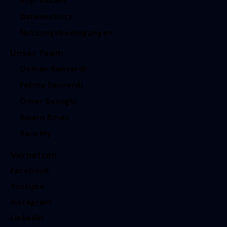
Impressum
Datenschutz
Nutzungsbedingungen
Unser Team
Osman Sanverdi
Fatma Sanverdi
Ömer Senoglu
Sinem Emec
Sara My
Vernetzen
Facebook
Youtube
Instagram
Linkedin