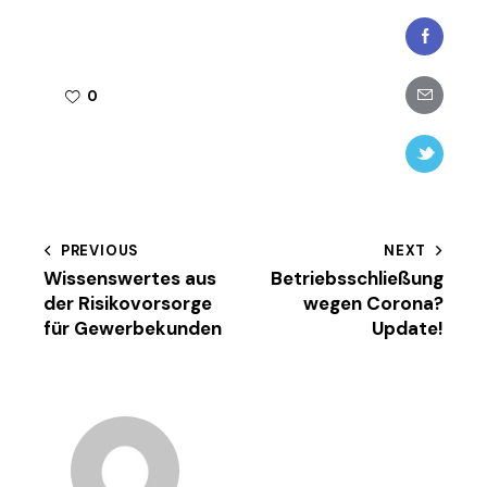
Faceboo
Share-
0
email
Twitter-
new
Beitragsnavigation
PREVIOUS
NEXT
Wissenswertes aus
Betriebsschließung
der Risikovorsorge
wegen Corona?
für Gewerbekunden
Update!